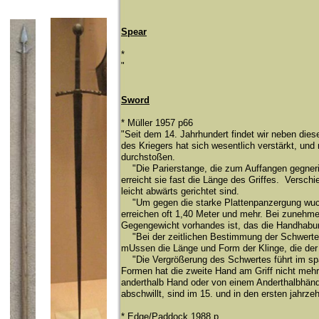
Spear
*
​"
Sword
* Müller 1957 p66
"Seit dem 14. Jahrhundert findet wir neben di
des Kriegers hat sich wesentlich verstä
rkt, und
durchstoß
en.
"Die Parierstange, die zum Auffangen gegneris
erreicht sie fast die Lä
nge des Griffes. Verschi
leicht abwä
rts gerichtet sind.
"Um gegen die starke Plattenpanzergung wuch
erreichen oft 1,40 Meter und mehr. Bei zunehme
Gegengewicht vorhandes ist, das die Handhabung
"Bei der zeitlichen Bestimmung der Schwert
mUssen die Lä
nge und Form der Klinge, die de
"Die Vergrö
ß
erung des Schwertes fü
hrt im s
Formen hat die zweite Hand am Griff nicht meh
anderthalb Hand oder von einem Anderthalbhä
nd
abschwillt, sind im 15. und in den ersten jahrz
* Edge/Paddock 1988 p