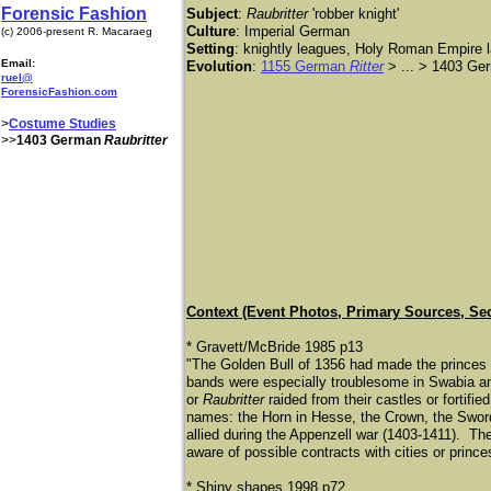
Forensic Fashion
Subject
:
Raubritter
'robber knight'
Culture
: Imperial German
(c) 2006-present R. Macaraeg
Setting
: knightly leagues, Holy Roman Empire l
Email:
Evolution
:
1155 German
Ritter
> ... > 1403 G
ruel@
ForensicFashion.com
>
Costume Studies
>>
1403 German
Raubritter
Context (Event Photos, Primary Sources, Se
* Gravett/McBride 1985 p13
"The Golden Bull of 1356 had made the princes E
bands were especially troublesome in Swabia an
or
Raubritter
raided from their castles or fortif
names: the Horn in Hesse, the Crown, the Swor
allied during the Appenzell war (1403-1411). The
aware of possible contracts with cities or prince
* Shiny shapes 1998 p72