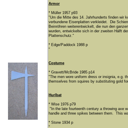
Armor
* Müller 1957 p93
"Um die Mitte des 14. Jahrhunderts finden wir 
verbundene Eisenplatten verkleidet. Die Schie
Beinrö
hren weiterentwickelt, die nun den ganze
wurden, entwickelte sich in der zweiten Hä
lft d
Plattenschutz."
* Edge/Paddock 1988 p
"
Costume
* Gravett/McBride 1985 p14
"The men wore uniform dress or insignia, e.g. t
themselves from squires by substituting gold fo
Hurlbat
* Wise 1976 p79
"In the late fourteenth century a throwing axe w
handle and three spikes between them. This was
* Stone 1934 p
"