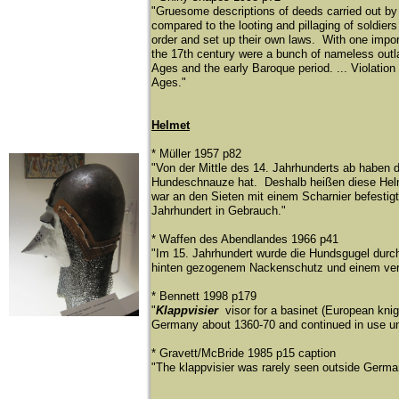
"Gruesome descriptions of deeds carried out by r
compared to the looting and pillaging of soldie
order and set up their own laws. With one impor
the 17th century were a bunch of nameless outla
Ages and the early Baroque period. ... Violation o
Ages."
Helmet
* Müller 1957 p82
"Von der Mittle des 14. Jahrhunderts ab haben 
Hundeschnauze hat. Deshalb heiß
en diese He
war an den Sieten mit einem Scharnier befesti
Jahrhundert in Gebrauch."
* Waffen des Abendlandes 1966 p41
"Im 15. Jahrhundert wurde die Hundsgugel durch
hinten gezogenem Nackenschutz und einem verh
* Bennett 1998 p179
"
Klappvisier
visor for a basinet (European knig
Germany about 1360-70 and continued in use unti
* Gravett/McBride 1985 p15 caption
"The klappvisier was rarely seen outside Germa