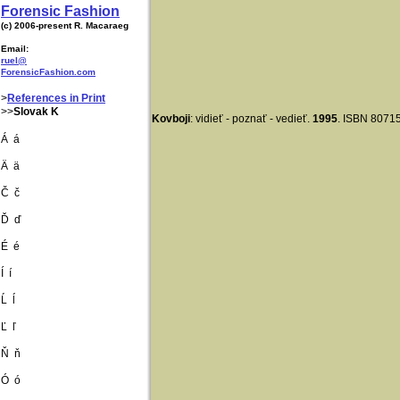
Forensic Fashion
(c) 2006-present R. Macaraeg
Email:
ruel@
ForensicFashion.com
>
References in Print
>>
Slovak K
Kovboji
: vidieť - poznať - vedieť.
1995
. ISBN 8071
Á á
Ä ä
Č č
Ď ď
​É é
Í í
Ĺ ĺ
Ľ ľ
Ň ň
Ó ó