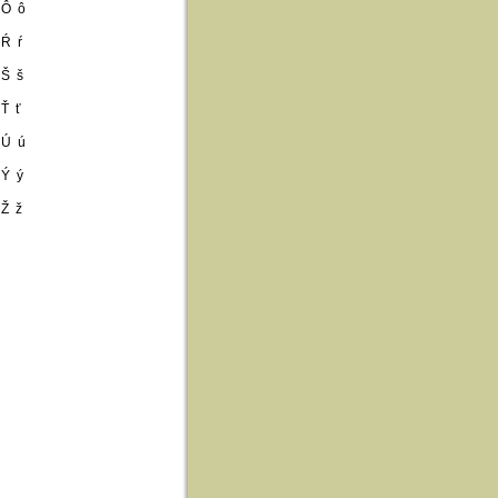
Ô ô
Ŕ ŕ
Š š
Ť ť
Ú ú
Ý ý
Ž ž