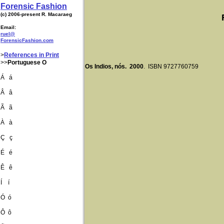
Forensic Fashion
(c) 2006-present R. Macaraeg
Email:
ruel@
ForensicFashion.com
>
References in Print
>>
Portuguese O
Os Indios, nós. 2000
. ISBN 9727760759
Á á
Â â
Ã ã
À à
Ç ç
É é
Ê ê
Í í
Ó ó
Ô ô