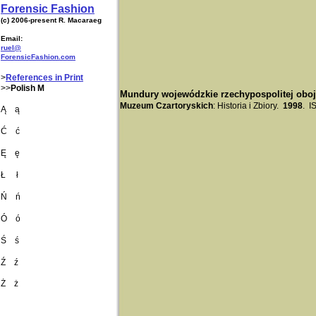
Forensic Fashion
(c) 2006-present R. Macaraeg
Email:
ruel@
ForensicFashion.com
>
References in Print
>>
Polish M
Mundury wojewódzkie rzechypospolitej obo
Muzeum Czartoryskich
: Historia i Zbiory.
1998
. 
Ą ą
Ć ć
Ę ę
Ł ł
Ń ń
Ó ó
Ś ś
Ź ź
Ż ż