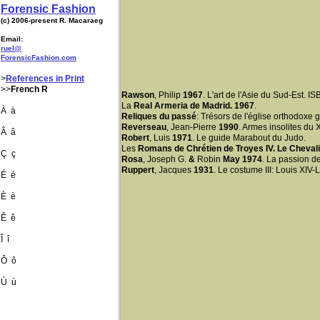
Forensic Fashion
(c) 2006-present R. Macaraeg
Email:
ruel@
ForensicFashion.com
>
References in Print
>>
French R
Rawson
, Philip
1967
. L'art de l'Asie du Sud-Est.
La
Real Armeria de Madrid. 1967
.
À à
Reliques du passé
: Trésors de l'église orthodoxe
Reverseau
, Jean-Pierre
1990
. Armes insolites du
Â â
Robert
, Luis
1971
. Le guide Marabout du Judo.
Les
Romans de Chrétien de Troyes IV. Le Chevalie
Ç ç
Rosa
, Joseph G.
&
Robin
May 1974
. La passion 
Ruppert
, Jacques
1931
. Le costume III: Louis XIV-
É é
È è
Ê ê
Î î
Ô ô
Ù ù