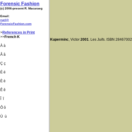
Forensic Fashion
(c) 2006-present R. Macaraeg
Email:
ruel@
ForensicFashion.com
>
References in Print
>>
French K
Kuperminc
, Victor
2001
. Les Juifs. ISBN 2846700
À à
Â â
Ç ç
É é
È è
Ê ê
Î î
Ô ô
Ù ù