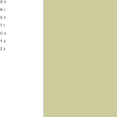
Ô ô
Ŕ ŕ
Š š
Ť ť
Ú ú
Ý ý
Ž ž