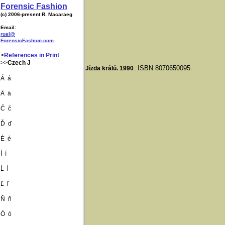
Forensic Fashion
(c) 2006-present R. Macaraeg
Email:
ruel@
ForensicFashion.com
>
References in Print
>>
Czech J
. ISBN 8070650095
Jízda králů. 1990
Á á
Ä ä
Č č
Ď ď
​É é
Í í
Ĺ ĺ
Ľ ľ
Ň ň
Ó ó